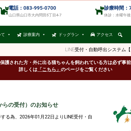
電話：083-995-0700
診療時間：7:00
山口県山口市大内問田5丁目4-7
休診：水曜午後
いて
診療案内
ドッグラン
アクセス
LINE受付・自動呼出システム
保護された方・外に出る猫ちゃんを飼われている方は必ず事前
詳しくは
「こちら」
のページをご覧ください
リからの受付）のお知らせ
為、2026年01月22日よりLINE受付・自