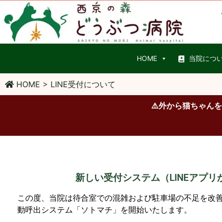
HOME
当院につ
HOME
>
LINE受付について
⚠️
外から猫ちゃんを
新しい受付システム（LINEアプ
この度、当院は待合室での混雑および駐車場の不足を改善する
動呼出システム「ソトマチ」を開始いたします。