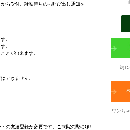
リから受付
、診察待ちのお呼び出し通知を
ます。
ます。
ることが出来ます。
約1
定はできません。
ワンち
ントの友達登録が必要です。ご来院の際にQR