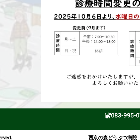
083-995-0
祝日
rved.
西京の森どうぶつ病院